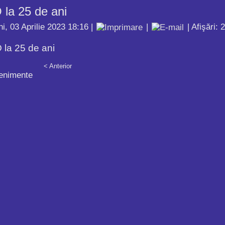
la 25 de ani
ni, 03 Aprilie 2023 18:16
|
|
| Afişări: 
la 25 de ani
< Anterior
enimente
rala
Intalnirea universitatilor
Practici incluzive in gradinite
si cercetarea Pe data de
click aici. In perioada 2-4
17 noiembrie 2014, la
noiembrie a.c., la Sinaia, in
și
RENINCO – sediul din incinta
cadrul proiectului Promovarea
area în
Scolii gimnaziale Sfintii
educației incluzive pentru
Voievozi - a avut loc o prima
copii cu dizabilități și CES în
ative
intalnire a...
România, cu focalizare pe
 în
învățământul...