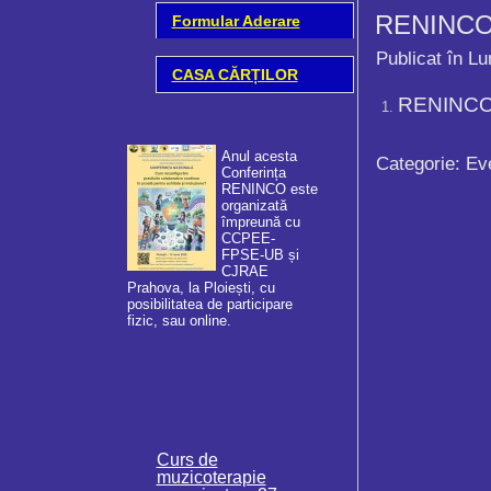
RENINCO 
Formular Aderare
Publicat în Lu
CASA CĂRȚILOR
RENINCO 
Anul acesta
Categorie:
Ev
Conferința
RENINCO este
organizată
împreună cu
CCPEE-
FPSE-UB și
Adunarea Gene
CJRAE
a Asociației RENINCO
Prahova, la Ploiești, cu
ROMANIA - Rețeaua
posibilitatea de participare
Națională de Informare 
fizic, sau online.
Cooperare pentru integr
comunitate a copiilor și
tinerilor cu cerințe educ
speciale s-a desfășurat
data...
Curs de
muzicoterapie