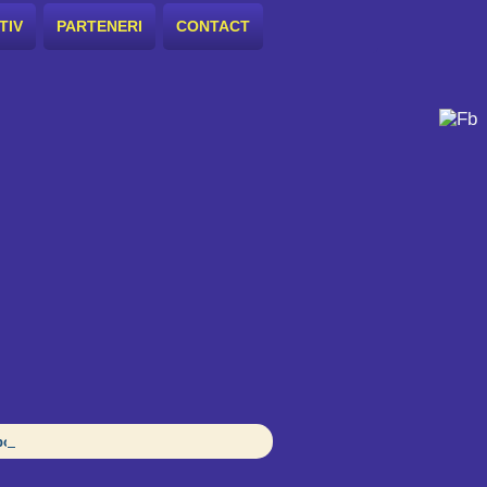
TIV
PARTENERI
CONTACT
orative în școală pentru echitate și incluziune?, Ploiești