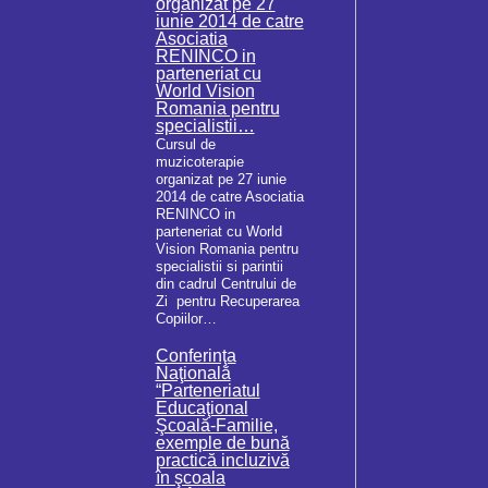
organizat pe 27
iunie 2014 de catre
Asociatia
RENINCO in
parteneriat cu
World Vision
Romania pentru
specialistii…
Cursul de
muzicoterapie
organizat pe 27 iunie
2014 de catre Asociatia
RENINCO in
parteneriat cu World
Vision Romania pentru
specialistii si parintii
din cadrul Centrului de
Zi pentru Recuperarea
Copiilor…
Conferinţa
Naţională
“Parteneriatul
Educaţional
Şcoală-Familie,
exemple de bună
practică incluzivă
în şcoala