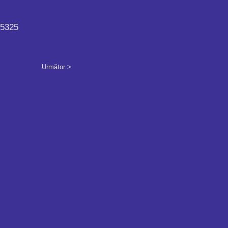
25325
Următor >