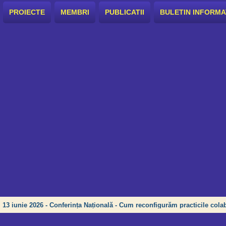
PROIECTE
MEMBRI
PUBLICATII
BULETIN INFORMA
13 iunie 2026 - Conferința Națională - Cum reconfigurăm practicile colab