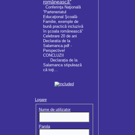
românească”
Conferinţa Naţională
“Parteneriatul
Educaţional Şcoală-
Familie, exemple de
bună practică incluzivă
în şcoala românească”
Celebrare 20 de ani
Declaratia de la
Salamanca.pdf -
Perspective!
CONCLUZII
Declarația de la
Salamanca stipulează
că toţi…
Logare
Nume de utilizator
Parola