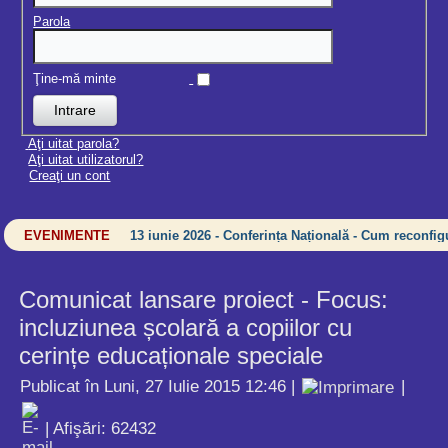
Parola
Ţine-mă minte
Aţi uitat parola?
Aţi uitat utilizatorul?
Creaţi un cont
EVENIMENTE
13 iunie 2026 - Conferința Națională - Cum reconfigu
Comunicat lansare proiect - Focus:
incluziunea școlară a copiilor cu
cerințe educaționale speciale
Publicat în Luni, 27 Iulie 2015 12:46
|
|
| Afişări: 62432