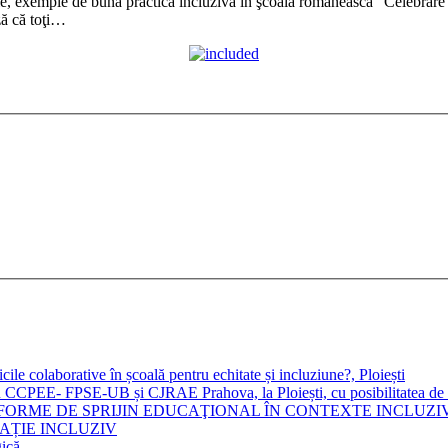
e, exemple de bună practică incluzivă în şcoala românească” Celebrare 
că toţi…
le colaborative în școală pentru echitate și incluziune?, Ploiești
CPEE- FPSE-UB și CJRAE Prahova, la Ploiești, cu posibilitatea de par
 ŞI FORME DE SPRIJIN EDUCAŢIONAL ÎN CONTEXTE INCLUZIVE Edi
CAȚIE INCLUZIV
gică