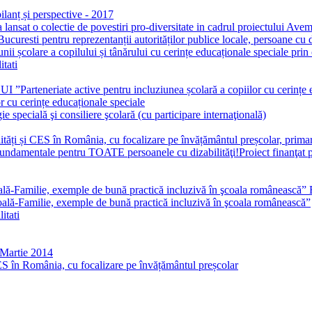
ilanț și perspective - 2017
at o colectie de povestiri pro-diversitate in cadrul proiectului Avem
curesti pentru reprezentanții autorităților publice locale, persoane cu d
olare a copilului și tânărului cu cerințe educaționale speciale prin co
itati
ate active pentru incluziunea școlară a copiilor cu cerințe ed
r cu cerințe educaționale speciale
specială şi consiliere şcolară (cu participare internaţională)
ități și CES în România, cu focalizare pe învățământul preșcolar, primar
fundamentale pentru TOATE persoanele cu dizabilităţi!Proiect finanţat
ală-Familie, exemple de bună practică incluzivă în şcoala românească”
coală-Familie, exemple de bună practică incluzivă în şcoala românească”
itati
Martie 2014
CES în România, cu focalizare pe învățământul preșcolar