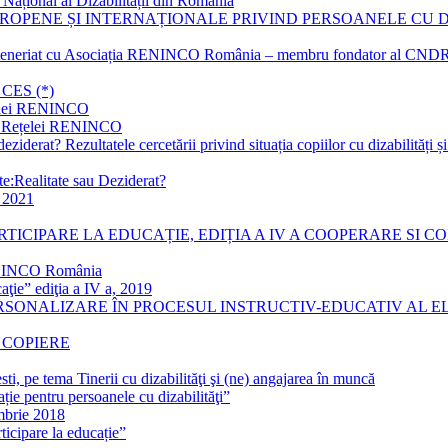
Național al Dizabilității din România
ROPENE ȘI INTERNAȚIONALE PRIVIND PERSOANELE CU DIZ
arteneriat cu Asociația RENINCO România – membru fondator al CNDR –
CES (*)
ețelei RENINCO
ția Rețelei RENINCO
eziderat? Rezultatele cercetării privind situația copiilor cu dizabilități 
te:Realitate sau Deziderat?
i 2021
CIPARE LA EDUCAȚIE, EDIȚIA A IV A COOPERARE SI COMP
RENINCO România
aţie” ediţia a IV a, 2019
ONALIZARE ÎN PROCESUL INSTRUCTIV-EDUCATIV AL ELEVI
 COPIERE
, pe tema Tinerii cu dizabilităţi şi (ne) angajarea în muncă
ție pentru persoanele cu dizabilităţi”
mbrie 2018
ticipare la educație”