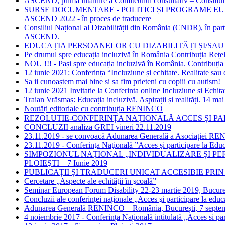
ASCEND, prima întâlnire a Comitetului consultativ – Consiliul 
SURSE DOCUMENTARE - POLITICI ȘI PROGRAME EU
ASCEND 2022 - în proces de traducere
Consiliul Național al Dizabilității din România (CNDR), în p
ASCEND.
EDUCAȚIA PERSOANELOR CU DIZABILITĂȚI ȘI/SAU 
Pe drumul spre educația incluzivă în România Contribuția R
NOU !!! - Pași spre educația incluzivă în România. Contribu
12 iunie 2021: Conferința “Incluziune și echitate. Realitate sau d
Sa ii cunoaștem mai bine si sa fim prieteni cu copiii cu autism!
12 iunie 2021 Invitatie la Conferinta online Incluziune si Echita
Traian Vrăsmaș: Educația incluzivă. Aspirații și realități. 14 ma
Noutăți editoriale cu contribuția RENINCO
REZOLUTIE-CONFERINȚA NAȚIONALĂ ACCES ȘI PARTI
CONCLUZII analiza GREI vineri 22.11.2019
23.11.2019 - se convoacă Adunarea Generală a Asociației 
23.11.2019 - Conferinţa Naţională ”Acces şi participare la Educ
SIMPOZIONUL NAȚIONAL „INDIVIDUALIZARE ȘI PERS
PLOIEŞTI – 7 Iunie 2019
PUBLICAȚII ȘI TRADUCERI UNICAT ACCESIBIE PRIN
Cercetare „Aspecte ale echităţii în şcoală”
Seminar European Forum Disability 22-23 martie 2019, Bucuresti
Concluzii ale conferinței naționale „Acces şi participare la educa
Adunarea Generală RENINCO – România, București, 7 septe
4 noiembrie 2017 - Conferința Națională intitulată „Acces si par