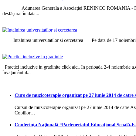
Adunarea Generala a Asociației RENINCO ROMANIA - Rețeaua Națion
desfășurat în data...
Intalnirea universitatilor si cercetarea Pe data de 17 noiembrie 201
Practici incluzive in gradinite click aici. In perioada 2-4 noiembrie a.
învățământul...
Curs de muzicoterapie organizat pe 27 iunie 2014 de catr
Cursul de muzicoterapie organizat pe 27 iunie 2014 de catre As
Copiilor…
Conferinţa Naţională “Parteneriatul Educaţional Şcoală-Fa