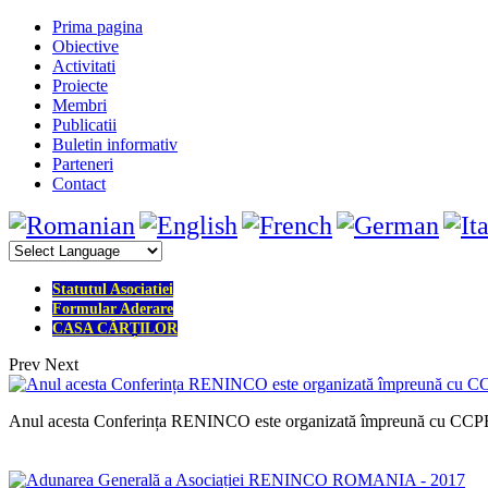
Prima pagina
Obiective
Activitati
Proiecte
Membri
Publicatii
Buletin informativ
Parteneri
Contact
Statutul Asociatiei
Formular Aderare
CASA CĂRȚILOR
Prev
Next
Anul acesta Conferința RENINCO este organizată împreună cu CCPEE- 