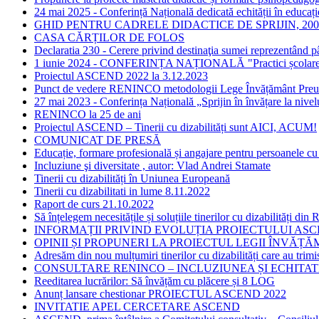
24 mai 2025 - Conferință Națională dedicată echității în educație
GHID PENTRU CADRELE DIDACTICE DE SPRIJIN, 2005,
CASA CĂRȚILOR DE FOLOS
Declaratia 230 - Cerere privind destinaţia sumei reprezentând p
1 iunie 2024 - CONFERINȚA NAȚIONALĂ "Practici școlare transf
Proiectul ASCEND 2022 la 3.12.2023
Punct de vedere RENINCO metodologii Lege Învățământ Preun
27 mai 2023 - Conferința Națională „Sprijin în învățare la nivelul
RENINCO la 25 de ani
Proiectul ASCEND – Tinerii cu dizabilități sunt AICI, ACUM!
COMUNICAT DE PRESĂ
Educație, formare profesională și angajare pentru persoanele cu
Incluziune şi diversitate , autor: Vlad Andrei Stamate
Tinerii cu dizabilități în Uniunea Europeană
Tinerii cu dizabilitati in lume 8.11.2022
Raport de curs 21.10.2022
Să înțelegem necesitățile și soluțiile tinerilor cu dizabilități 
INFORMAȚII PRIVIND EVOLUȚIA PROIECTULUI AS
OPINII ȘI PROPUNERI LA PROIECTUL LEGII ÎNVĂ
Adresăm din nou mulțumiri tinerilor cu dizabilități care au trimi
CONSULTARE RENINCO – INCLUZIUNEA ȘI ECHITAT
Reeditarea lucrărilor: Să învățăm cu plăcere și 8 LOG
Anunț lansare chestionar PROIECTUL ASCEND 2022
INVITATIE APEL CERCETARE ASCEND