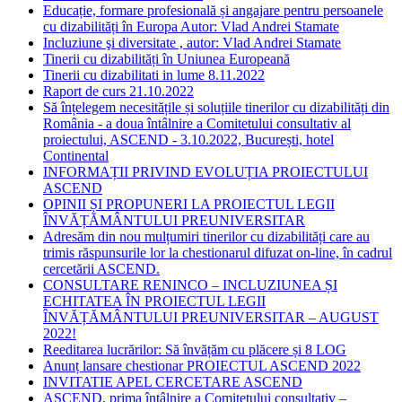
Educație, formare profesională și angajare pentru persoanele
cu dizabilități în Europa Autor: Vlad Andrei Stamate
Incluziune şi diversitate , autor: Vlad Andrei Stamate
Tinerii cu dizabilități în Uniunea Europeană
Tinerii cu dizabilitati in lume 8.11.2022
Raport de curs 21.10.2022
Să înțelegem necesitățile și soluțiile tinerilor cu dizabilități din
România - a doua întâlnire a Comitetului consultativ al
proiectului, ASCEND - 3.10.2022, București, hotel
Continental
INFORMAȚII PRIVIND EVOLUȚIA PROIECTULUI
ASCEND
OPINII ȘI PROPUNERI LA PROIECTUL LEGII
ÎNVĂȚĂMÂNTULUI PREUNIVERSITAR
Adresăm din nou mulțumiri tinerilor cu dizabilități care au
trimis răspunsurile lor la chestionarul difuzat on-line, în cadrul
cercetării ASCEND.
CONSULTARE RENINCO – INCLUZIUNEA ȘI
ECHITATEA ÎN PROIECTUL LEGII
ÎNVĂȚĂMÂNTULUI PREUNIVERSITAR – AUGUST
2022!
Reeditarea lucrărilor: Să învățăm cu plăcere și 8 LOG
Anunț lansare chestionar PROIECTUL ASCEND 2022
INVITATIE APEL CERCETARE ASCEND
ASCEND, prima întâlnire a Comitetului consultativ –