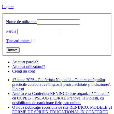
Logare
Nume de utilizator
Parola
Ţine-mă minte
Aţi uitat parola?
Aţi uitat utilizatorul?
Creaţi un cont
13 iunie 2026 - Conferința Națională - Cum reconfigurăm
practicile colaborative în școală pentru echitate și incluziune?,
Ploiești
Anul acesta Conferința RENINCO este organizată împreună
cu CCPEE- FPSE-UB și CJRAE Prahova, la Ploiești, cu
posibilitatea de participare fizic, sau online.
O nouă publicație accesibilă pe site RENINCO: MODELE ŞI
FORME DE SPRIJIN EDUCAŢIONAL ÎN CONTEXTE