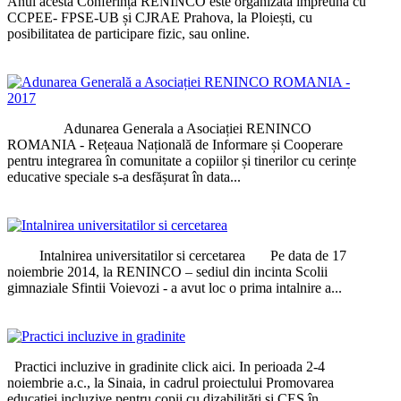
Anul acesta Conferința RENINCO este organizată împreună cu
CCPEE- FPSE-UB și CJRAE Prahova, la Ploiești, cu
posibilitatea de participare fizic, sau online.
Adunarea Generala a Asociației RENINCO
ROMANIA - Rețeaua Națională de Informare și Cooperare
pentru integrarea în comunitate a copiilor și tinerilor cu cerințe
educative speciale s-a desfășurat în data...
Intalnirea universitatilor si cercetarea Pe data de 17
noiembrie 2014, la RENINCO – sediul din incinta Scolii
gimnaziale Sfintii Voievozi - a avut loc o prima intalnire a...
Practici incluzive in gradinite click aici. In perioada 2-4
noiembrie a.c., la Sinaia, in cadrul proiectului Promovarea
educației incluzive pentru copii cu dizabilități și CES în