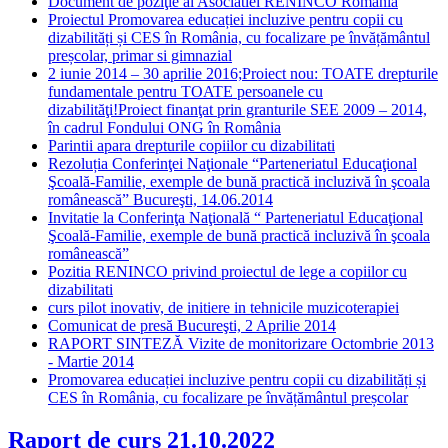
Document de poziţie al Asociatiei RENINCO Romania
Proiectul Promovarea educației incluzive pentru copii cu
dizabilități și CES în România, cu focalizare pe învățământul
preșcolar, primar si gimnazial
2 iunie 2014 – 30 aprilie 2016;Proiect nou: TOATE drepturile
fundamentale pentru TOATE persoanele cu
dizabilităţi!Proiect finanţat prin granturile SEE 2009 – 2014,
în cadrul Fondului ONG în România
Parintii apara drepturile copiilor cu dizabilitati
Rezoluția Conferinţei Naţionale “Parteneriatul Educaţional
Şcoală-Familie, exemple de bună practică incluzivă în şcoala
românească” Bucureşti, 14.06.2014
Invitatie la Conferinţa Naţională “ Parteneriatul Educaţional
Şcoală-Familie, exemple de bună practică incluzivă în şcoala
românească”
Pozitia RENINCO privind proiectul de lege a copiilor cu
dizabilitati
curs pilot inovativ, de initiere in tehnicile muzicoterapiei
Comunicat de presă Bucureşti, 2 Aprilie 2014
RAPORT SINTEZĂ Vizite de monitorizare Octombrie 2013
- Martie 2014
Promovarea educației incluzive pentru copii cu dizabilități și
CES în România, cu focalizare pe învățământul preșcolar
Raport de curs 21.10.2022