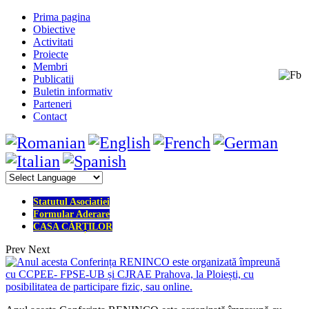
Prima pagina
Obiective
Activitati
Proiecte
Membri
Publicatii
Buletin informativ
Parteneri
Contact
Statutul Asociatiei
Formular Aderare
CASA CĂRȚILOR
Prev
Next