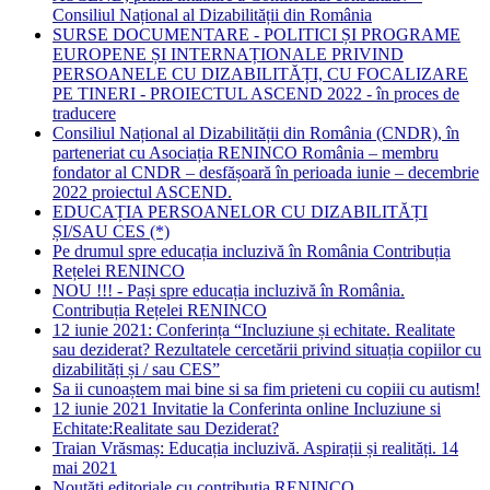
Consiliul Național al Dizabilității din România
SURSE DOCUMENTARE - POLITICI ȘI PROGRAME
EUROPENE ȘI INTERNAȚIONALE PRIVIND
PERSOANELE CU DIZABILITĂȚI, CU FOCALIZARE
PE TINERI - PROIECTUL ASCEND 2022 - în proces de
traducere
Consiliul Național al Dizabilității din România (CNDR), în
parteneriat cu Asociația RENINCO România – membru
fondator al CNDR – desfășoară în perioada iunie – decembrie
2022 proiectul ASCEND.
EDUCAȚIA PERSOANELOR CU DIZABILITĂȚI
ȘI/SAU CES (*)
Pe drumul spre educația incluzivă în România Contribuția
Rețelei RENINCO
NOU !!! - Pași spre educația incluzivă în România.
Contribuția Rețelei RENINCO
12 iunie 2021: Conferința “Incluziune și echitate. Realitate
sau deziderat? Rezultatele cercetării privind situația copiilor cu
dizabilități și / sau CES”
Sa ii cunoaștem mai bine si sa fim prieteni cu copiii cu autism!
12 iunie 2021 Invitatie la Conferinta online Incluziune si
Echitate:Realitate sau Deziderat?
Traian Vrăsmaș: Educația incluzivă. Aspirații și realități. 14
mai 2021
Noutăți editoriale cu contribuția RENINCO