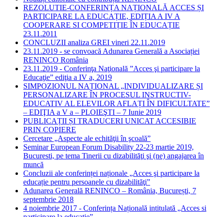
REZOLUTIE-CONFERINȚA NAȚIONALĂ ACCES ȘI
PARTICIPARE LA EDUCAȚIE, EDIȚIA A IV A
COOPERARE SI COMPETIȚIE ÎN EDUCAȚIE
23.11.2011
CONCLUZII analiza GREI vineri 22.11.2019
23.11.2019 - se convoacă Adunarea Generală a Asociației
RENINCO România
23.11.2019 - Conferinţa Naţională ”Acces şi participare la
Educaţie” ediţia a IV a, 2019
SIMPOZIONUL NAȚIONAL „INDIVIDUALIZARE ȘI
PERSONALIZARE ÎN PROCESUL INSTRUCTIV-
EDUCATIV AL ELEVILOR AFLAȚI ÎN DIFICULTATE”
– EDIŢIA a V a – PLOIEŞTI – 7 Iunie 2019
PUBLICAȚII ȘI TRADUCERI UNICAT ACCESIBIE
PRIN COPIERE
Cercetare „Aspecte ale echităţii în şcoală”
Seminar European Forum Disability 22-23 martie 2019,
Bucuresti, pe tema Tinerii cu dizabilităţi şi (ne) angajarea în
muncă
Concluzii ale conferinței naționale „Acces şi participare la
educație pentru persoanele cu dizabilităţi”
Adunarea Generală RENINCO – România, București, 7
septembrie 2018
4 noiembrie 2017 - Conferința Națională intitulată „Acces si
participare la educație”