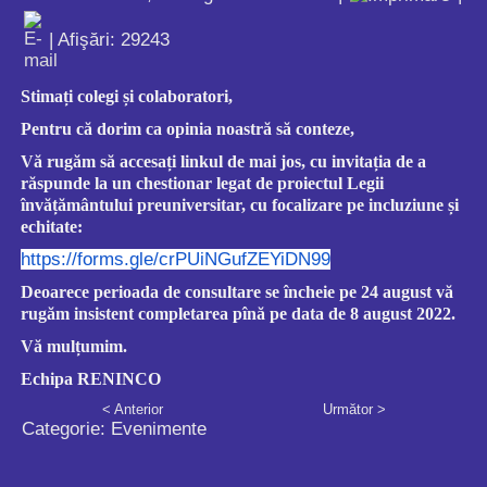
| Afişări: 29243
Stimați colegi și colaboratori,
Pentru că dorim ca opinia noastră să conteze,
Vă rugăm să accesați linkul de mai jos, cu invitația de a
răspunde la un chestionar legat de proiectul Legii
învățământului preuniversitar, cu focalizare pe incluziune și
echitate:
https://forms.gle/crPUiNGufZEYiDN99
Deoarece perioada de consultare se încheie pe 24 august vă
rugăm insistent completarea pînă
pe data de 8 august 2022.
Vă mulțumim.
Echipa RENINCO
< Anterior
Următor >
Categorie:
Evenimente