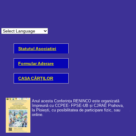
Statutul Asociatiei
Formular Aderare
CASA CĂRȚILOR
Anul acesta Conferința RENINCO este organizată
împreună cu CCPEE- FPSE-UB și CJRAE Prahova,
la Ploiești, cu posibilitatea de participare fizic, sau
online.
Coo
cer