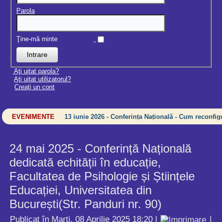
Parola
Ţine-mă minte
Aţi uitat parola?
Aţi uitat utilizatorul?
Creaţi un cont
EVENIMENTE
13 iunie 2026 - Conferința Națională - Cum reconfigu
24 mai 2025 - Conferință Națională
dedicată echității în educație,
Facultatea de Psihologie și Științele
Educației, Universitatea din
București(Str. Panduri nr. 90)
Publicat în Marți, 08 Aprilie 2025 18:20
|
|