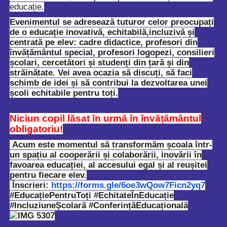
educație.
Evenimentul se adresează tuturor celor preocupați
de o educație inovativă, echitabilă,incluzivă și
centrată pe elev: cadre didactice, profesori din
învățământul special, profesori logopezi, consilieri
școlari, cercetători și studenți din țară și din
străinătate. Vei avea ocazia să discuți, să faci
schimb de idei și să contribui la dezvoltarea unei
școli echitabile pentru toți.
Niciun copil lăsat în urmă în învățământul
obligatoriu!
Acum este momentul să transformăm școala într-
un spațiu al cooperării și colaborării, inovării în
favoarea educației, al accesului egal și al reușitei
pentru fiecare elev.
Înscrieri:
https://forms.gle/6oe3wQow7Ficn2yq7
#EducațiePentruToți #EchitateÎnEducație
#IncluziuneȘcolară #ConferințăEducațională