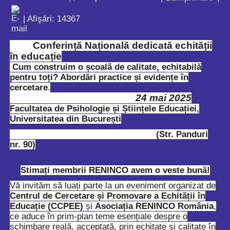
| Afişări: 14367
Conferin
ță
Na
ț
ional
ă
dedicat
ă
echit
ăț
ii
în educa
ț
ie
Cum construim o școală de calitate, echitabilă
pentru toți? Abordări practice și evidențe în
cercetare
.
24 mai 2025
Facultatea de Psihologie și Științele Educației,
Universitatea din București
(Str. Panduri
nr. 90)
Stimați membrii RENINCO avem o veste bună!
Vă invităm să luați parte la un eveniment organizat de
Centrul de Cercetare și Promovare a Echității în
Educație (CCPEE)
și
Asociația RENINCO România
,
ce aduce în prim-plan teme esențiale despre o
schimbare reală, acceptată, prin echitate și calitate în