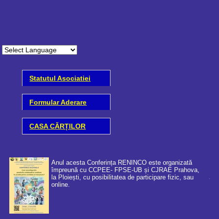
Statutul Asociatiei
Formular Aderare
CASA CĂRȚILOR
Anul acesta Conferința RENINCO este organizată
împreună cu CCPEE- FPSE-UB și CJRAE Prahova,
la Ploiești, cu posibilitatea de participare fizic, sau
online.
Coo
cer