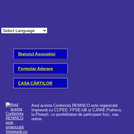
Statutul Asociatiei
Formular Aderare
CASA CĂRȚILOR
Anul acesta Conferința RENINCO este organizată
împreună cu CCPEE- FPSE-UB și CJRAE Prahova,
la Ploiești, cu posibilitatea de participare fizic, sau
online.
Coo
cer